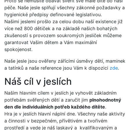
Proto se nemusíte obávat svěřit své malé dítě do naší
péče. Naše jesle splňují všechny zákonné požadavky a
hygienické předpisy definované legislativou.
Našimi jeslemi prošlo za celou dobu naší existence již
více než 800 dětiček a na základě našich bohatých
zkušeností s provozem soukromých jesliček můžeme
garantovat Vašim dětem a Vám maximální
spokojenost.
Naše jesle jsou ověřeny zářícími úsměvy dětí, maminek
a tatínků a naše reference jsou Vám k dispozici
zde
.
Náš cíl v jeslích
Naším hlavním cílem v jeslích je vyhovět základním
potřebám svěřených dětí a zaručit jim
plnohodnotný
den dle individuálních potřeb každého dítěte
.
Hra je v jeslích hlavní náplní dne. Všechny naše aktivity
a činnosti v bezpečném, přívětivém a tvořivém
prostředí a vede je náš laskavý a kvalifikovaným a