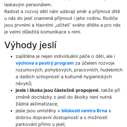
laskavým personálem.
Radost a rozvoj dětí nám udávají směr a přijmout dítě
u nás do jeslí znamená přijmout i jeho rodinu. Rodiče
jsou prvními a hlavními „učiteli“ svého dítěte a pro nás
je velmi důležitá komunikace s nimi.
Výhody jeslí
zajištěna je nejen individuální péče o děti, ale i
výchova a pestrý program
za účelem rozvoje
rozumových, pohybových, pracovních, hudebních
a dalších schopností a kulturně hygienických
návyků;
jesle i škoka jsou částečně propojené
, takže při
změně docházky z jeslí do školky není nutná
žádná aklimatizace;
jesle jsou umístěny v
blízkosti centra Brna
s
dobrou dopravní dostupností a s možností
parkování přímo u jeslí;