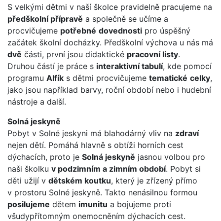
S velkými dětmi v naší školce pravidelně pracujeme na
předškolní přípravě
a společně se učíme a
procvičujeme
potřebné
dovednosti
pro úspěšný
začátek školní docházky. Předškolní výchova u nás má
dvě
části, první jsou didaktické
pracovní listy
.
Druhou částí je práce s
interaktivní tabulí
, kde pomocí
programu
Alfík
s dětmi procvičujeme
tematické
celky
,
jako jsou například barvy, roční období nebo i hudební
nástroje a další.
Solná jeskyně
Pobyt v Solné jeskyni má blahodárný vliv na
zdraví
nejen dětí. Pomáhá hlavně s obtíži horních cest
dýchacích, proto je
Solná jeskyně
jasnou volbou pro
naši školku
v podzimním a zimním období
. Pobyt si
děti užijí v
dětském koutku
, který je zřízený přímo
v prostoru Solné jeskyně. Takto nenásilnou formou
posilujeme
dětem
imunitu
a bojujeme proti
všudypřítomným onemocněním dýchacích cest.