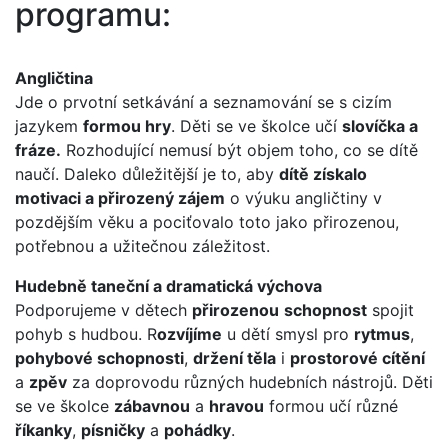
programu:
Angličtina
Jde o prvotní setkávání a seznamování se s cizím
jazykem
formou hry
. Děti se ve školce učí
slovíčka a
fráze.
Rozhodující nemusí být objem toho, co se dítě
naučí. Daleko důležitější je to, aby
dítě získalo
motivaci a přirozený zájem
o výuku angličtiny v
pozdějším věku a pociťovalo toto jako přirozenou,
potřebnou a užitečnou záležitost.
Hudebně taneční a dramatická výchova
Podporujeme v dětech
přirozenou
schopnost
spojit
pohyb s hudbou. R
ozvíjíme
u dětí smysl pro
rytmus
,
pohybové schopnosti
,
držení těla
i
prostorové cítění
a
zpěv
za doprovodu různých hudebních nástrojů. Děti
se ve školce
zábavnou
a
hravou
formou učí různé
říkanky
,
písničky
a
pohádky
.