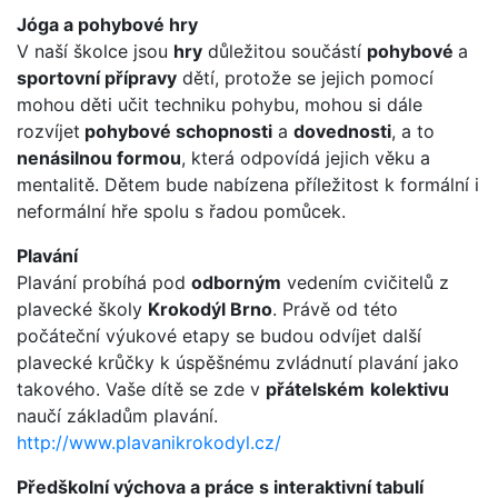
Jóga a pohybové hry
V naší školce jsou
hry
důležitou součástí
pohybové
a
sportovní přípravy
dětí, protože se jejich pomocí
mohou děti učit techniku pohybu, mohou si dále
rozvíjet
pohybové schopnosti
a
dovednosti
, a to
nenásilnou formou
, která odpovídá jejich věku a
mentalitě. Dětem bude nabízena příležitost k formální i
neformální hře spolu s řadou pomůcek.
Plavání
Plavání probíhá pod
odborným
vedením cvičitelů z
plavecké školy
Krokodýl Brno
. Právě od této
počáteční výukové etapy se budou odvíjet další
plavecké krůčky k úspěšnému zvládnutí plavání jako
takového. Vaše dítě se zde v
přátelském
kolektivu
naučí základům plavání.
http://www.plavanikrokodyl.cz/
Předškolní výchova a práce s interaktivní tabulí