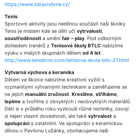
https://www.zdravivbrne.cz/
Tenis
Sportovní aktivity jsou nedílnou součástí naší školky.
Tenis je místem kde se děti učí
vytrvalosti
,
soustředěnosti
a umění
fair – play
. Pod odborným
dohledem trenérů z
Tenisové školy BTLC
nabízíme
výuku v malých skupinách dětem
od 4 let
.
http://www.tenisbrno.com/tenisova-skola-bltc-27.html
Výtvarná výchova a keramika
Dětem ve školce nabízíme kreativní vyžití s
rozmanitými výtvarnými technikami a zaměřujeme se
na jejich
manuální zručnost
.
Kreslíme
,
stříháme
,
lepíme
a tvoříme z obvyklých i neobvyklých materiálů.
Děti si v průběhu roku vyzkouší různé techniky, osvojí
si nejen vlastní dovednosti, ale také
vytrvalost
a
spolupráci
s ostatními. Ve spolupráci s keramickou
dílnou v Pavilonu Lužánky, obohacujeme naši