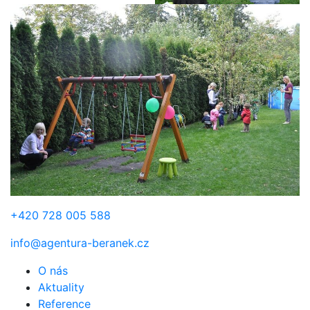
+420 728 005 588
info@agentura-beranek.cz
O nás
Aktuality
Reference