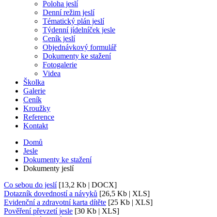
Poloha jeslí
Denní režim jeslí
Tématický plán jeslí
Týdenní jídelníček jesle
Ceník jeslí
Objednávkový formulář
Dokumenty ke stažení
Fotogalerie
Videa
Školka
Galerie
Ceník
Kroužky
Reference
Kontakt
Domů
Jesle
Dokumenty ke stažení
Dokumenty jeslí
Co sebou do jeslí
[13,2 Kb | DOCX]
Dotazník dovedností a návyků
[26,5 Kb | XLS]
Evidenční a zdravotní karta dítěte
[25 Kb | XLS]
Pověření převzetí jesle
[30 Kb | XLS]