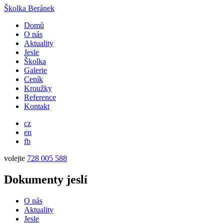
Školka Beránek
Domů
O nás
Aktuality
Jesle
Školka
Galerie
Ceník
Kroužky
Reference
Kontakt
cz
en
fb
volejte
728 005 588
Dokumenty jeslí
O nás
Aktuality
Jesle