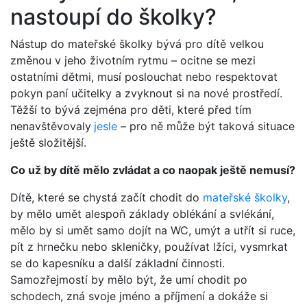
nastoupí do školky?
Nástup do mateřské školky bývá pro dítě velkou
změnou v jeho životním rytmu – ocitne se mezi
ostatními dětmi, musí poslouchat nebo respektovat
pokyn paní učitelky a zvyknout si na nové prostředí.
Těžší to bývá zejména pro děti, které před tím
nenavštěvovaly
jesle
– pro ně může být taková situace
ještě složitější.
Co už by dítě mělo zvládat a co naopak ještě nemusí?
Dítě, které se chystá začít chodit do
mateřské školky
,
by mělo umět alespoň základy oblékání a svlékání,
mělo by si umět samo dojít na WC, umýt a utřít si ruce,
pít z hrnečku nebo skleničky, používat lžíci, vysmrkat
se do kapesníku a další základní činnosti.
Samozřejmostí by mělo být, že umí chodit po
schodech, zná svoje jméno a příjmení a dokáže si