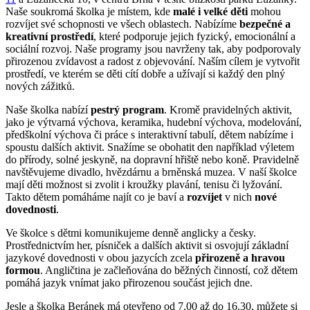
Naše soukromá školka je místem, kde
malé i velké děti
mohou
rozvíjet své schopnosti ve všech oblastech. Nabízíme
bezpečné a
kreativní prostředí
, které podporuje jejich fyzický, emocionální a
sociální rozvoj. Naše programy jsou navrženy tak, aby podporovaly
přirozenou zvídavost a radost z objevování. Naším cílem je vytvořit
prostředí, ve kterém se děti cítí dobře a užívají si každý den plný
nových zážitků.
Naše školka nabízí
pestrý program
. Kromě pravidelných aktivit,
jako je výtvarná výchova, keramika, hudební výchova, modelování,
předškolní výchova či práce s interaktivní tabulí, dětem nabízíme i
spoustu dalších aktivit. Snažíme se obohatit den například výletem
do přírody, solné jeskyně, na dopravní hřiště nebo koně. Pravidelně
navštěvujeme divadlo, hvězdárnu a brněnská muzea. V naší školce
mají děti možnost si zvolit i kroužky plavání, tenisu či lyžování.
Takto dětem pomáháme najít co je baví a
rozvíjet
v nich
nové
dovednosti
.
Ve školce s dětmi komunikujeme denně anglicky a česky.
Prostřednictvím her, písniček a dalších aktivit si osvojují základní
jazykové dovednosti v obou jazycích zcela
přirozeně a hravou
formou
. Angličtina je začleňována do běžných činností, což dětem
pomáhá jazyk vnímat jako přirozenou součást jejich dne.
Jesle a školka Beránek má otevřeno od 7.00 až do 16.30, můžete si