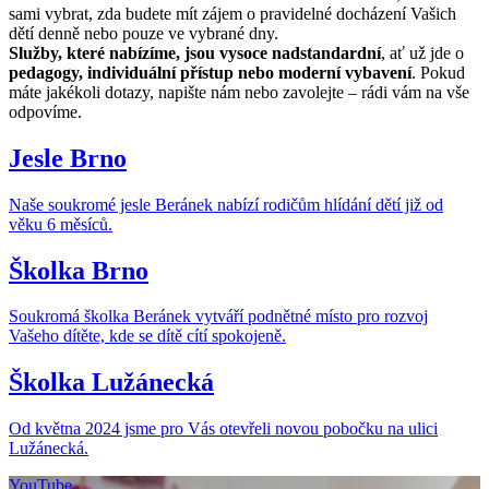
sami vybrat, zda budete mít zájem o pravidelné docházení Vašich
dětí denně nebo pouze ve vybrané dny.
Služby, které nabízíme, jsou vysoce nadstandardní
, ať už jde o
pedagogy, individuální přístup nebo moderní vybavení
.
Pokud
máte jakékoli dotazy, napište nám nebo zavolejte – rádi vám na vše
odpovíme
.
Jesle Brno
Naše soukromé jesle Beránek nabízí rodičům hlídání dětí již od
věku 6 měsíců.
Školka Brno
Soukromá školka Beránek vytváří podnětné místo pro rozvoj
Vašeho dítěte, kde se dítě cítí spokojeně.
Školka Lužánecká
Od května 2024 jsme pro Vás otevřeli novou pobočku na ulici
Lužánecká.
YouTube