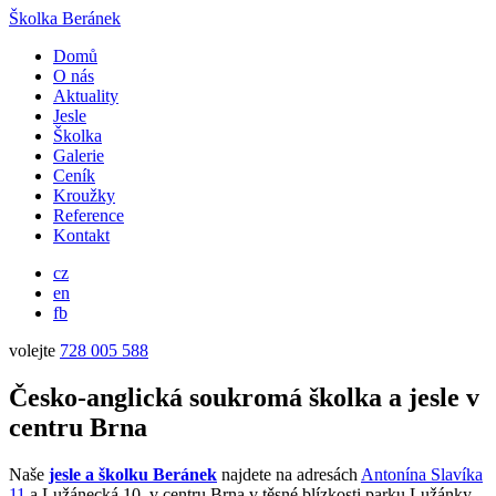
Školka Beránek
Domů
O nás
Aktuality
Jesle
Školka
Galerie
Ceník
Kroužky
Reference
Kontakt
cz
en
fb
volejte
728 005 588
Česko-anglická soukromá školka a jesle v
centru Brna
Naše
jesle a školku Beránek
najdete na adresách
Antonína Slavíka
11
a Lužánecká 10, v centru Brna v těsné blízkosti parku Lužánky.