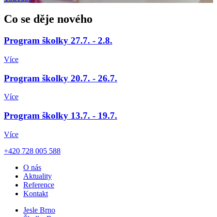
Co se děje nového
Program školky 27.7. - 2.8.
Více
Program školky 20.7. - 26.7.
Více
Program školky 13.7. - 19.7.
Více
+420 728 005 588
O nás
Aktuality
Reference
Kontakt
Jesle Brno