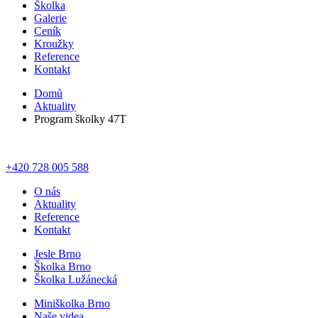
Školka
Galerie
Ceník
Kroužky
Reference
Kontakt
Domů
Aktuality
Program školky 47T
+420 728 005 588
O nás
Aktuality
Reference
Kontakt
Jesle Brno
Školka Brno
Školka Lužánecká
Miniškolka Brno
Naše videa