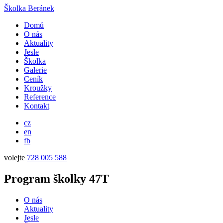
Školka Beránek
Domů
O nás
Aktuality
Jesle
Školka
Galerie
Ceník
Kroužky
Reference
Kontakt
cz
en
fb
volejte
728 005 588
Program školky 47T
O nás
Aktuality
Jesle